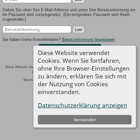
Geben Sie oben Ihre E-Mail-Adresse und unten Ihre Benutzerkennung ein.
Ihr Passwort wird zurückgesetzt. (Ein temporäres Passwort wird Ihnen
zugesendet.)
Sie haben keine Anmeldedaten?
Benutzerkennung beantragen
Zur Desktop-Webseite wechseln
Diese Website verwendet
Cookies. Wenn Sie fortfahren,
ohne Ihre Browser-Einstellungen
Diese Website läuft mit
The Next Generation of Genealogy Sitebuilding
v. 14.0.3,
programmiert von Darrin Lythgoe © 2001-2026.
zu ändern, erklären Sie sich mit
Betreut von
Thomas Bredendiek
. |
Datenschutzerklärung
.
der Nutzung von Cookies
einverstanden.
Datenschutzerklärung anzeigen
Verstanden